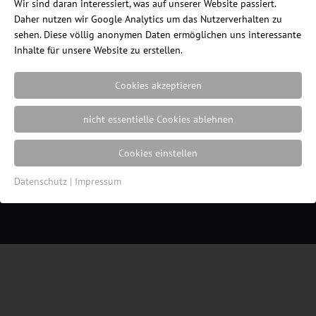
Wir sind daran interessiert, was auf unserer Website passiert.
Daher nutzen wir Google Analytics um das Nutzerverhalten zu
sehen. Diese völlig anonymen Daten ermöglichen uns interessante
Inhalte für unsere Website zu erstellen.
Relax Sessel Elevo M3
Cookies akzeptieren
nicht essentielle Cookies ablehnen
Ein Blog des Internetshops
ErgonomieWelt.de
Cookies einstellen
|
Impressum
|
Datenschutz
|
Cookie
Einstellungen
| Webdesign von der
Resulted
Datenschutz
|
Impressum
Werbeagentur in Lübeck