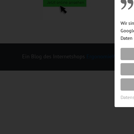
Wir si
Google
Daten 
Ein Blog des Internetshops
ErgonomieWelt.de
|
Daten