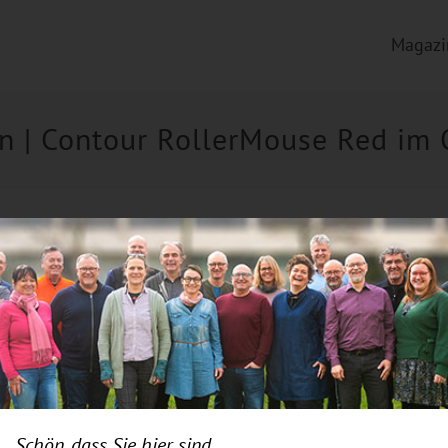
Magazi
 | Contour RollerMouse Red im 
Schön, dass Sie hier sind.