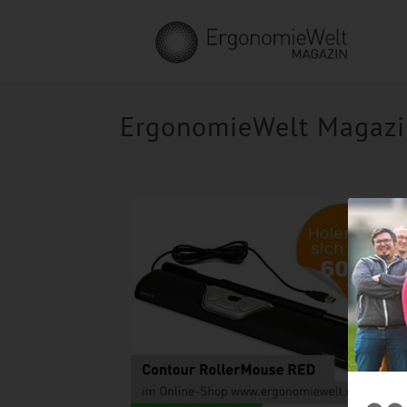
ErgonomieWelt Magazin