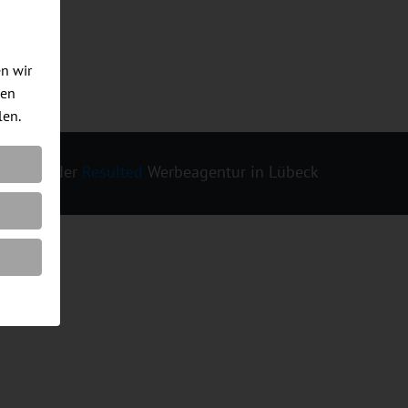
en wir
men
len.
ign von der
Resulted
Werbeagentur in Lübeck