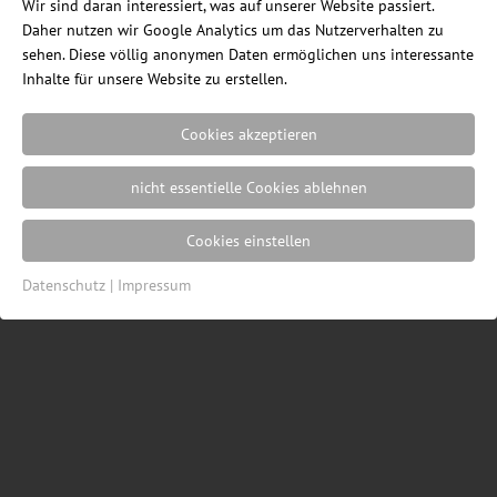
Wir sind daran interessiert, was auf unserer Website passiert.
Daher nutzen wir Google Analytics um das Nutzerverhalten zu
Ein Blog des Internetshops
ErgonomieWelt.de
sehen. Diese völlig anonymen Daten ermöglichen uns interessante
|
Impressum
|
Datenschutz
|
Cookie
Inhalte für unsere Website zu erstellen.
Einstellungen
| Webdesign von der
Resulted
Werbeagentur in Lübeck
Cookies akzeptieren
nicht essentielle Cookies ablehnen
Cookies einstellen
Datenschutz
|
Impressum