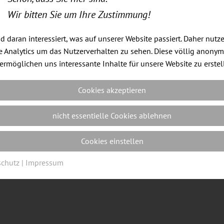
Wir bitten Sie um Ihre Zustimmung!
nd daran interessiert, was auf unserer Website passiert. Daher nutz
 Analytics um das Nutzerverhalten zu sehen. Diese völlig anony
Impressum
|
Datenschutz
|
Cookie Einstellungen
| Webdes
ermöglichen uns interessante Inhalte für unsere Website zu erstel
Cookies akzeptieren
nicht essentielle Cookies ablehnen
Cookies einstellen
schutz
|
Impressum