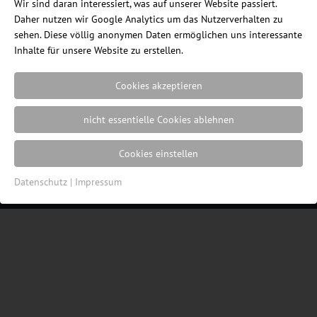
Wir sind daran interessiert, was auf unserer Website passiert.
Daher nutzen wir Google Analytics um das Nutzerverhalten zu
sehen. Diese völlig anonymen Daten ermöglichen uns interessante
Inhalte für unsere Website zu erstellen.
Cookies akzeptieren
Ein Blog des Internetshops
ErgonomieWelt.de
|
Impressum
|
Datenschutz
|
Cookie
nicht essentielle Cookies ablehnen
Einstellungen
| Webdesign von der
Resulted
Cookies einstellen
Werbeagentur in Lübeck
Datenschutz
|
Impressum