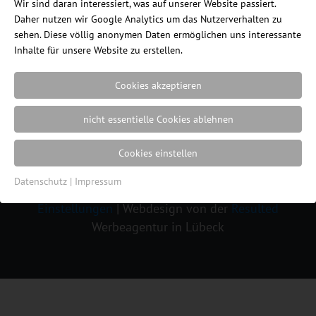
Wir sind daran interessiert, was auf unserer Website passiert.
Daher nutzen wir Google Analytics um das Nutzerverhalten zu
sehen. Diese völlig anonymen Daten ermöglichen uns interessante
Inhalte für unsere Website zu erstellen.
Cookies akzeptieren
nicht essentielle Cookies ablehnen
Cookies einstellen
Ein Blog des Internetshops
ErgonomieWelt.de
Datenschutz
|
Impressum
|
Impressum
|
Datenschutz
|
Cookie
Einstellungen
| Webdesign von der
Resulted
Werbeagentur in Lübeck