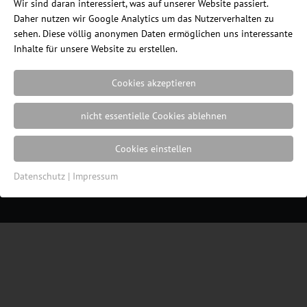
Wir sind daran interessiert, was auf unserer Website passiert.
Daher nutzen wir Google Analytics um das Nutzerverhalten zu
sehen. Diese völlig anonymen Daten ermöglichen uns interessante
Inhalte für unsere Website zu erstellen.
Cookies akzeptieren
nicht essentielle Cookies ablehnen
Ein Blog des Internetshops
ErgonomieWelt.de
|
Impressum
|
Datenschutz
|
Cookie
Cookies einstellen
Einstellungen
| Webdesign von der
Resulted
Werbeagentur in Lübeck
Datenschutz
|
Impressum