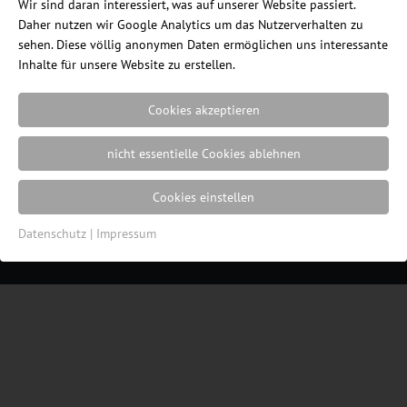
Wir sind daran interessiert, was auf unserer Website passiert.
Daher nutzen wir Google Analytics um das Nutzerverhalten zu
sehen. Diese völlig anonymen Daten ermöglichen uns interessante
Inhalte für unsere Website zu erstellen.
Cookies akzeptieren
Ein Blog des Internetshops
ErgonomieWelt.de
nicht essentielle Cookies ablehnen
|
Impressum
|
Datenschutz
|
Cookie
Einstellungen
| Webdesign von der
Resulted
Cookies einstellen
Werbeagentur in Lübeck
Datenschutz
|
Impressum