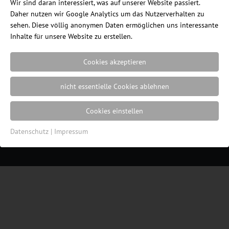
Wir sind daran interessiert, was auf unserer Website passiert.
Daher nutzen wir Google Analytics um das Nutzerverhalten zu
sehen. Diese völlig anonymen Daten ermöglichen uns interessante
Inhalte für unsere Website zu erstellen.
Cookies akzeptieren
nicht essentielle Cookies ablehnen
Ein Blog des Internetshops
ErgonomieWelt.de
|
Impressum
|
Datenschutz
|
Cookie
Cookies einstellen
Einstellungen
| Webdesign von der
Resulted
Werbeagentur in Lübeck
Datenschutz
|
Impressum