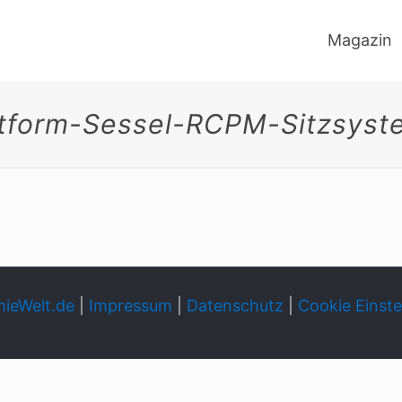
Magazin
itform-Sessel-RCPM-Sitzsyst
ieWelt.de
|
Impressum
|
Datenschutz
|
Cookie Einste