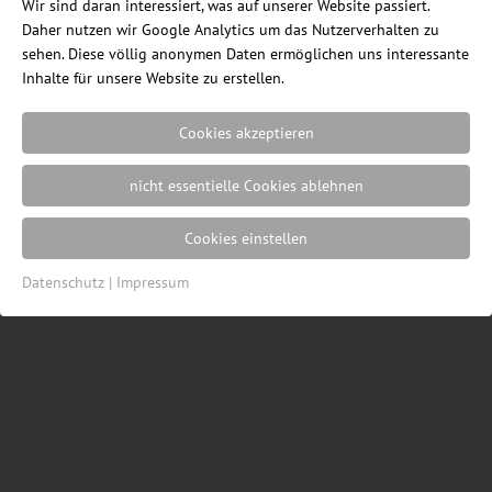
Wir sind daran interessiert, was auf unserer Website passiert.
Daher nutzen wir Google Analytics um das Nutzerverhalten zu
Ein Blog des Internetshops
ErgonomieWelt.de
sehen. Diese völlig anonymen Daten ermöglichen uns interessante
|
Impressum
|
Datenschutz
|
Cookie
Inhalte für unsere Website zu erstellen.
Einstellungen
| Webdesign von der
Resulted
Werbeagentur in Lübeck
Cookies akzeptieren
nicht essentielle Cookies ablehnen
Cookies einstellen
Datenschutz
|
Impressum