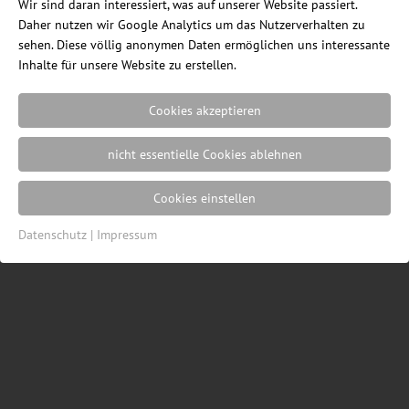
Wir sind daran interessiert, was auf unserer Website passiert.
Daher nutzen wir Google Analytics um das Nutzerverhalten zu
sehen. Diese völlig anonymen Daten ermöglichen uns interessante
Inhalte für unsere Website zu erstellen.
Ein Blog des Internetshops
ErgonomieWelt.de
|
Impressum
|
Datenschutz
|
Cookie
Cookies akzeptieren
Einstellungen
| Webdesign von der
Resulted
Werbeagentur in Lübeck
nicht essentielle Cookies ablehnen
Cookies einstellen
Datenschutz
|
Impressum