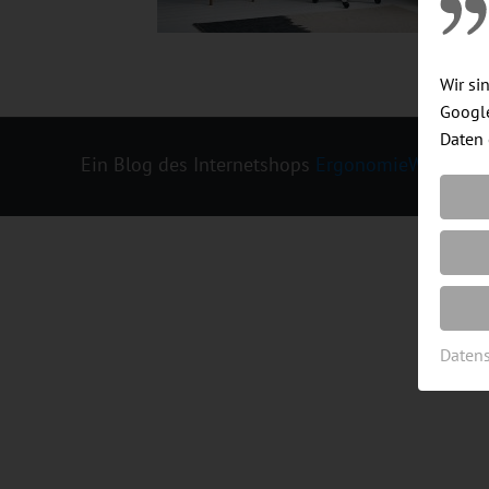
Wir si
Google
Daten 
Ein Blog des Internetshops
ErgonomieWelt.de
|
Daten