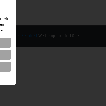
en wir
men
len.
ign von der
Resulted
Werbeagentur in Lübeck