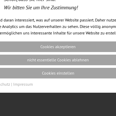
Wir bitten Sie um Ihre Zustimmung!
nd daran interessiert, was auf unserer Website passiert. Daher nutz
 Analytics um das Nutzerverhalten zu sehen. Diese völlig anony
ermöglichen uns interessante Inhalte für unsere Website zu erstel
Impressum
|
Datenschutz
|
Cookie Einstellungen
| Webdes
Cookies akzeptieren
nicht essentielle Cookies ablehnen
Cookies einstellen
schutz
|
Impressum