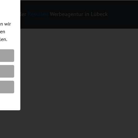
ign von der
Resulted
Werbeagentur in Lübeck
en wir
men
len.