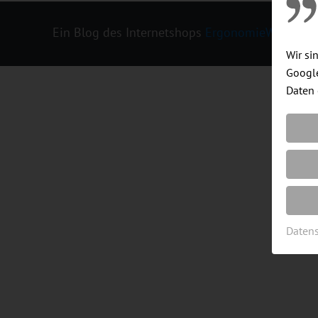
Ein Blog des Internetshops
ErgonomieWelt.de
|
Wir si
Google
Daten 
Daten