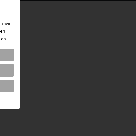
en wir
men
len.