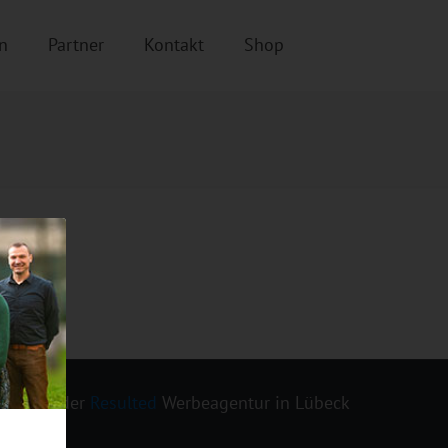
n
Partner
Kontakt
Shop
ign von der
Resulted
Werbeagentur in Lübeck