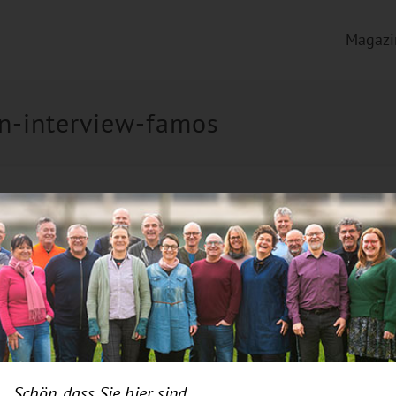
Magazi
n-interview-famos
Impressum
|
Datenschutz
|
Cookie Einstellungen
| Webdes
Schön, dass Sie hier sind.