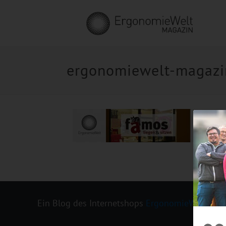
ergonomiewelt-magazi
Ein Blog des Internetshops
ErgonomieWelt.de
|