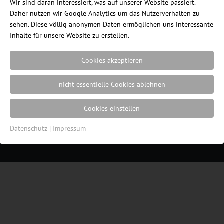
Wir sind daran interessiert, was auf unserer Website passiert.
Daher nutzen wir Google Analytics um das Nutzerverhalten zu
sehen. Diese völlig anonymen Daten ermöglichen uns interessante
Inhalte für unsere Website zu erstellen.
Cookies akzeptieren
nicht essentielle Cookies ablehnen
Ein Blog des Internetshops
ErgonomieWelt.de
|
Impressum
|
Datenschutz
|
Cookie
Cookies einstellen
Einstellungen
| Webdesign von der
Resulted
Werbeagentur in Lübeck
Datenschutz
|
Impressum