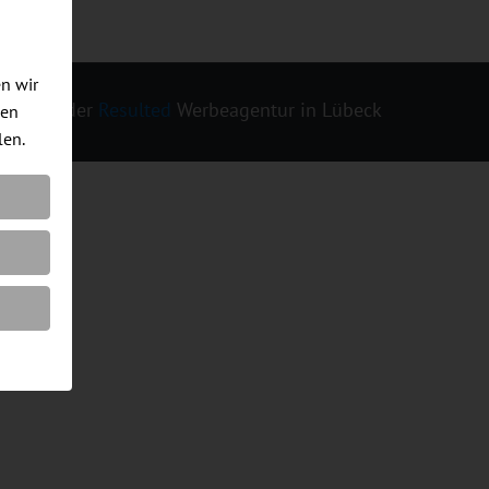
en wir
ign von der
Resulted
Werbeagentur in Lübeck
men
len.