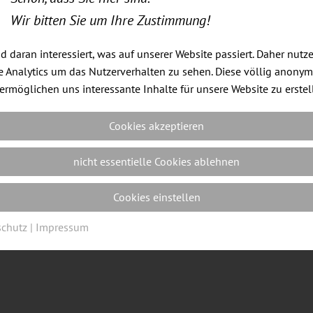
Wir bitten Sie um Ihre Zustimmung!
nd daran interessiert, was auf unserer Website passiert. Daher nutz
Impressum
|
Datenschutz
|
Cookie Einstellungen
| Webdes
 Analytics um das Nutzerverhalten zu sehen. Diese völlig anony
ermöglichen uns interessante Inhalte für unsere Website zu erstel
Cookies akzeptieren
nicht essentielle Cookies ablehnen
Cookies einstellen
schutz
|
Impressum