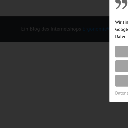
Wir si
Ein Blog des Internetshops
ErgonomieWelt.de
|
Google
Daten 
Daten