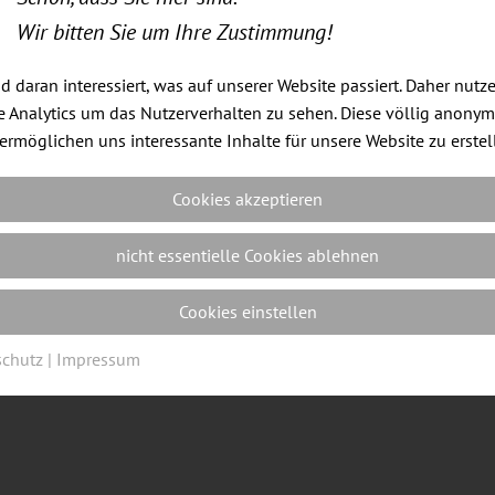
Wir bitten Sie um Ihre Zustimmung!
nd daran interessiert, was auf unserer Website passiert. Daher nutz
 Analytics um das Nutzerverhalten zu sehen. Diese völlig anony
dell 300 mit Armlehnen und Nackenstütze im Online Sho
ermöglichen uns interessante Inhalte für unsere Website zu erstel
Cookies akzeptieren
nicht essentielle Cookies ablehnen
Impressum
|
Datenschutz
|
Cookie Einstellungen
| Webdes
Cookies einstellen
schutz
|
Impressum