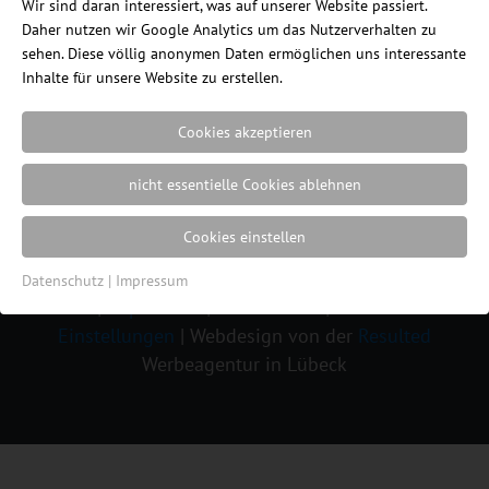
Wir sind daran interessiert, was auf unserer Website passiert.
Daher nutzen wir Google Analytics um das Nutzerverhalten zu
sehen. Diese völlig anonymen Daten ermöglichen uns interessante
Inhalte für unsere Website zu erstellen.
rh Mereo Ergonomischer Bürostuhl Modell 300
Cookies akzeptieren
mit Armlehnen
nicht essentielle Cookies ablehnen
Cookies einstellen
Ein Blog des Internetshops
ErgonomieWelt.de
Datenschutz
|
Impressum
|
Impressum
|
Datenschutz
|
Cookie
Einstellungen
| Webdesign von der
Resulted
Werbeagentur in Lübeck