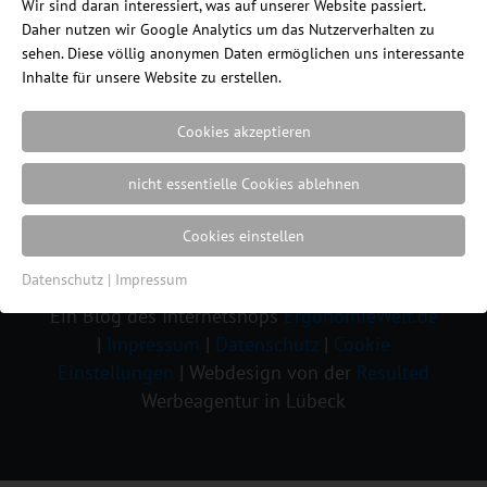
Wir sind daran interessiert, was auf unserer Website passiert.
Daher nutzen wir Google Analytics um das Nutzerverhalten zu
sehen. Diese völlig anonymen Daten ermöglichen uns interessante
Inhalte für unsere Website zu erstellen.
Cookies akzeptieren
Ergonomische Chefsessel Haider Bioswing
nicht essentielle Cookies ablehnen
oneUP in der ErgonomieWelt
Cookies einstellen
Datenschutz
|
Impressum
Ein Blog des Internetshops
ErgonomieWelt.de
|
Impressum
|
Datenschutz
|
Cookie
Einstellungen
| Webdesign von der
Resulted
Werbeagentur in Lübeck