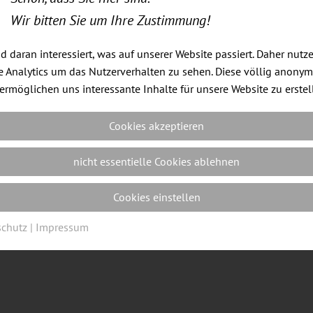
Wir bitten Sie um Ihre Zustimmung!
nd daran interessiert, was auf unserer Website passiert. Daher nutz
 Analytics um das Nutzerverhalten zu sehen. Diese völlig anony
Onlineshop der ErgonomieWelt
ermöglichen uns interessante Inhalte für unsere Website zu erstel
Cookies akzeptieren
nicht essentielle Cookies ablehnen
Impressum
|
Datenschutz
|
Cookie Einstellungen
| Webdes
Cookies einstellen
schutz
|
Impressum