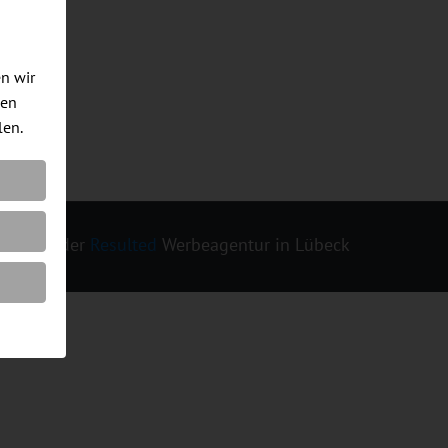
en wir
men
len.
ign von der
Resulted
Werbeagentur in Lübeck