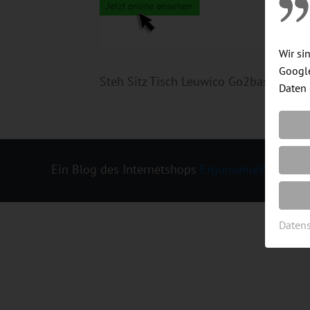
Wir si
Google
Steh Sitz Tisch Leuwico Go2basic im 
Daten 
Ein Blog des Internetshops
ErgonomieWelt.de
|
Daten