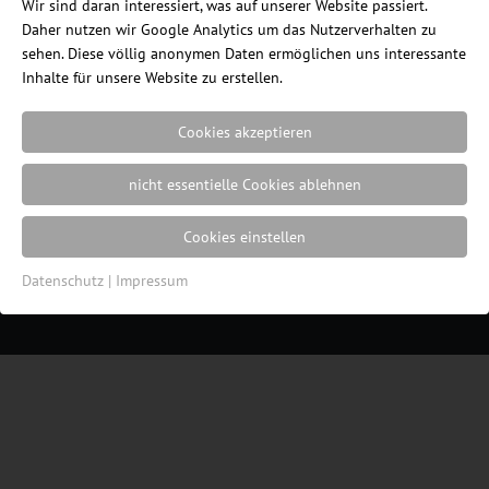
Wir sind daran interessiert, was auf unserer Website passiert.
Daher nutzen wir Google Analytics um das Nutzerverhalten zu
sehen. Diese völlig anonymen Daten ermöglichen uns interessante
Inhalte für unsere Website zu erstellen.
Cookies akzeptieren
nicht essentielle Cookies ablehnen
Ein Blog des Internetshops
ErgonomieWelt.de
|
Impressum
|
Datenschutz
|
Cookie
Cookies einstellen
Einstellungen
| Webdesign von der
Resulted
Werbeagentur in Lübeck
Datenschutz
|
Impressum