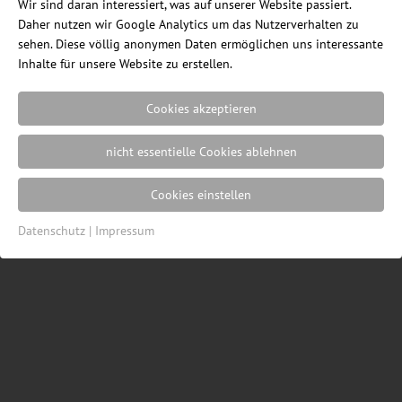
Wir sind daran interessiert, was auf unserer Website passiert.
Daher nutzen wir Google Analytics um das Nutzerverhalten zu
sehen. Diese völlig anonymen Daten ermöglichen uns interessante
Inhalte für unsere Website zu erstellen.
Cookies akzeptieren
Ein Blog des Internetshops
ErgonomieWelt.de
|
Impressum
|
Datenschutz
|
Cookie
nicht essentielle Cookies ablehnen
Einstellungen
| Webdesign von der
Resulted
Werbeagentur in Lübeck
Cookies einstellen
Datenschutz
|
Impressum