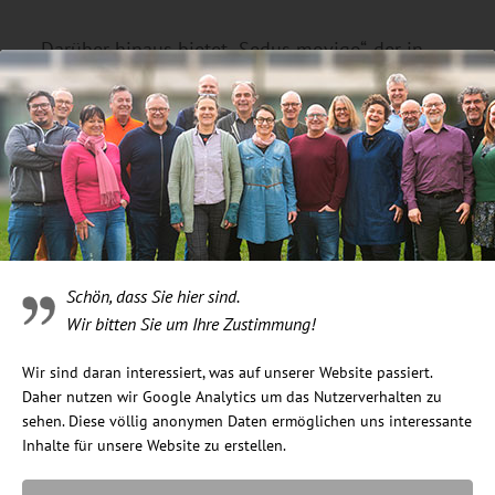
Darüber hinaus bietet „Sedus movigo“, der in
einer Kooperation mit dem Lehrstuhl für
Ergonomie der Technischen Universität
München entwickelt wurde, einen erstklassigen
Bürostuhl, der absolute Bewegungsfreiheit
bietet. Er unterstützt den natürlichen
Bewegungsdrang und führt durch
Neigungsmöglichkeiten auch im Hüftbereich zu
einer optimalen Durchblutung dank
Schön, dass Sie hier sind.
mikromotorischer Muskelaktivitäten im Rücken
Wir bitten Sie um Ihre Zustimmung!
und Becken.
Wir sind daran interessiert, was auf unserer Website passiert.
Als drittes Möbel im Bunde bietet der
Daher nutzen wir Google Analytics um das Nutzerverhalten zu
sehen. Diese völlig anonymen Daten ermöglichen uns interessante
individuell höhenverstellbare Schreibtisch
Inhalte für unsere Website zu erstellen.
„Sedus levante“ selbstbestimmte Flexibilität.
Eine Gasfeder gehört zur Grundausstattung und