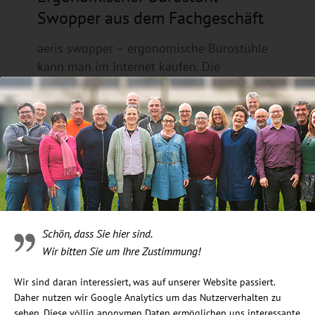
Swopper aus dem Fachgeschäft
aeris swopper – ergonomische Bürostühle
kann man im Internet kaufen. Die
wenigsten wissen, dass der Stuhl im
Fachgeschäft genauso viel kostet wie im
Internet. Allerdings inklusive Beratung und
Ausprobieren.
Schön, dass Sie hier sind.
Wir bitten Sie um Ihre Zustimmung!
Wir sind daran interessiert, was auf unserer Website passiert.
Daher nutzen wir Google Analytics um das Nutzerverhalten zu
sehen. Diese völlig anonymen Daten ermöglichen uns interessante